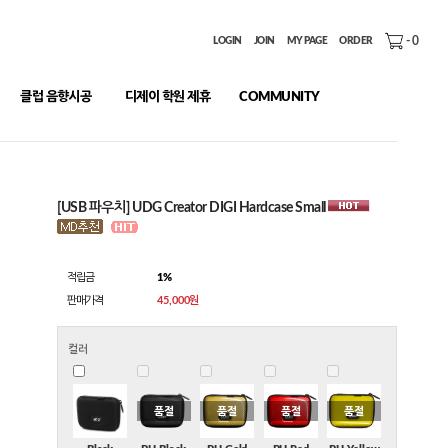
-
0
LOGIN
JOIN
MY PAGE
ORDER
클럽 음향시공
디제이 학원 제휴
COMMUNITY
[USB 파우치] UDG Creator DIGI Hardcase Small
적립금
1%
판매가격
45,000원
컬러
품절
품절
품절
품절