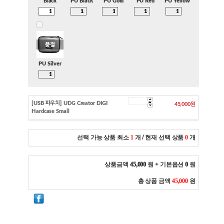
Black
PU Black
PU Gold
PU Red
PU Yellow
품절
PU Silver
[USB 파우치] UDG Creator DIGI
45,000원
Hardcase Small
선택 가능 상품 최소
1
개
/ 현재 선택 상품
0
개
상품금액
45,000
원 + 기본옵션
0
원
총 상품 금액
45,000
원