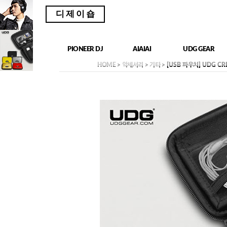
디제이숍
PIONEER DJ
AIAIAI
UDG GEAR
HOME
>
악세서리
>
기타
> [USB 파우치] UDG CR