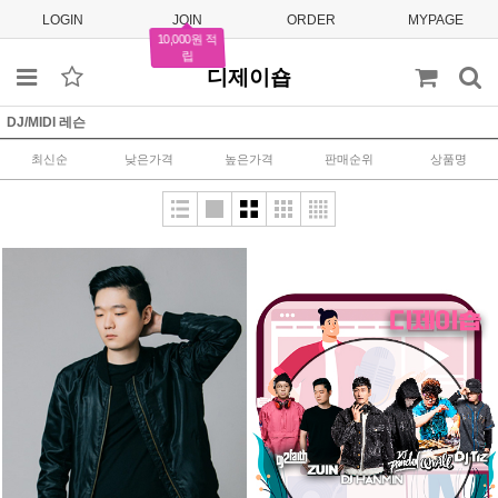
LOGIN
JOIN
ORDER
MYPAGE
10,000원 적
립
디제이숍
DJ/MIDI 레슨
최신순
낮은가격
높은가격
판매순위
상품명