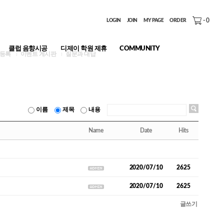
-
0
LOGIN
JOIN
MY PAGE
ORDER
클럽 음향시공
디제이 학원 제휴
COMMUNITY
품 등록
이벤트 게시판
질문과 대답
이름
제목
내용
Name
Date
Hits
2020/07/10
2625
2020/07/10
2625
글쓰기