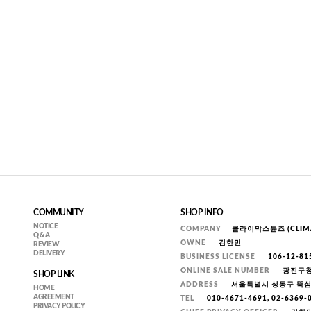
COMMUNITY
SHOP INFO
NOTICE
COMPANY
클라이막스튠즈 (CLIMA
Q & A
OWNE
김한민
REVIEW
DELIVERY
BUSINESS LICENSE
106-12-81
ONLINE SALE NUMBER
광진구청 
SHOP LINK
ADDRESS
서울특별시 성동구 뚝섬로
HOME
AGREEMENT
TEL
010-4671-4691, 02-6369
PRIVACY POLICY