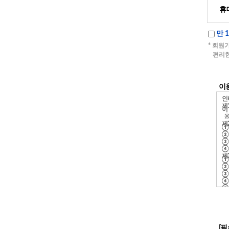
휴
만 
* 회원
편리한
이
[필