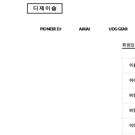
디제이숍
PIONEER DJ
AIAIAI
UDG GEAR
회원정
이
아
비
비
이