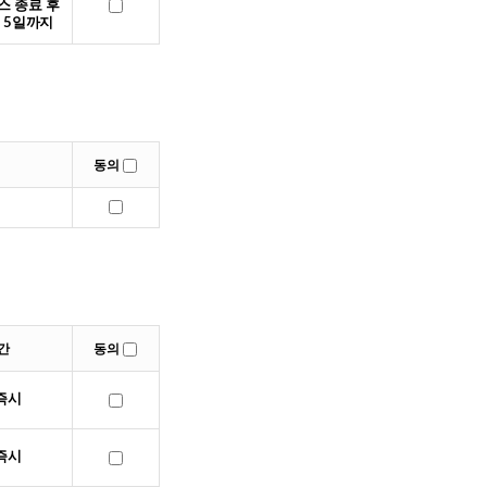
스 종료 후
5일까지
동의
간
동의
 즉시
 즉시