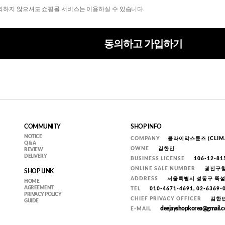
동의하지 않으셔도 쇼핑몰 서비스는 이용하실 수 있습니다.
동의하고 가입하기
COMMUNITY
SHOP INFO
NOTICE
COMPANY
클라이막스튠즈 (CLIMA
Q & A
OWNE
김한민
REVIEW
DELIVERY
BUSINESS LICENSE
106-12-81
ONLINE SALE NUMBER
광진구청 
SHOP LINK
ADDRESS
서울특별시 성동구 뚝섬로
HOME
AGREEMENT
TEL
010-4671-4691, 02-6369
PRIVACY POLICY
CHIEF PRIVACY OFFICER
김한
GUIDE
deejayshopkorea@gmail.
E-MAIL