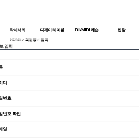
악세서리
디제이 테이블
DJ/MIDI 레슨
렌탈
HOME
> 회원정보 입력
보 입력
름
이디
밀번호
밀번호 확인
메일