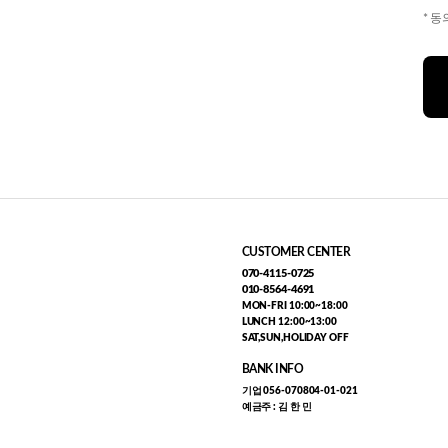
* 
CUSTOMER CENTER
070-4115-0725
010-8564-4691
MON-FRI 10:00~18:00
LUNCH 12:00~13:00
SAT,SUN,HOLIDAY OFF
BANK INFO
기업 056-070804-01-021
예금주 : 김 한 민